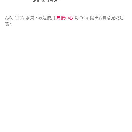
請稍後再嘗試...
為改善網站素質，歡迎使用 
支援中心
 對 Toby 提出寶貴意見或建
議。