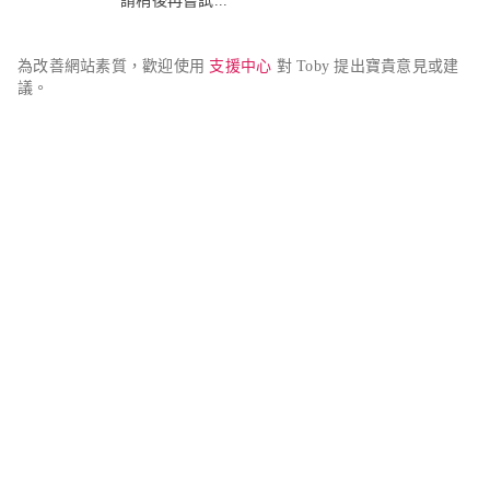
請稍後再嘗試...
為改善網站素質，歡迎使用 
支援中心
 對 Toby 提出寶貴意見或建
議。