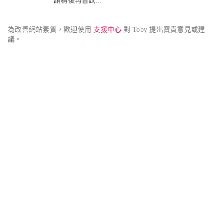
請稍後再嘗試...
為改善網站素質，歡迎使用 
支援中心
 對 Toby 提出寶貴意見或建
議。