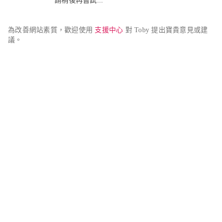
請稍後再嘗試...
為改善網站素質，歡迎使用 
支援中心
 對 Toby 提出寶貴意見或建
議。