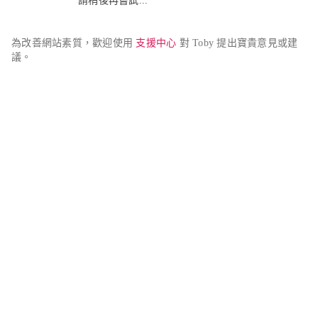
請稍後再嘗試...
為改善網站素質，歡迎使用 
支援中心
 對 Toby 提出寶貴意見或建
議。