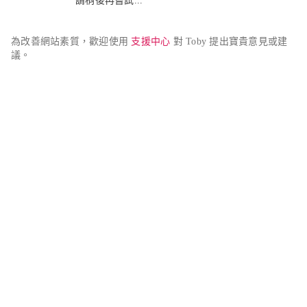
請稍後再嘗試...
為改善網站素質，歡迎使用 
支援中心
 對 Toby 提出寶貴意見或建
議。