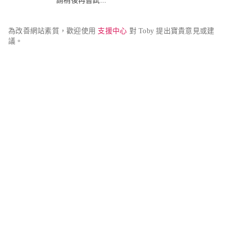
請稍後再嘗試...
為改善網站素質，歡迎使用 
支援中心
 對 Toby 提出寶貴意見或建
議。