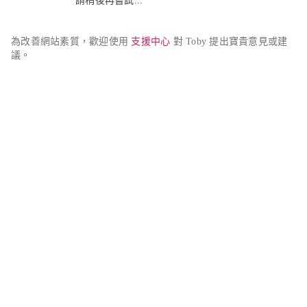
請稍後再嘗試...
為改善網站素質，歡迎使用 
支援中心
 對 Toby 提出寶貴意見或建
議。