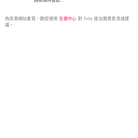
請稍後再嘗試...
為改善網站素質，歡迎使用 
支援中心
 對 Toby 提出寶貴意見或建
議。