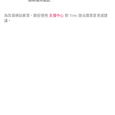
請稍後再嘗試...
為改善網站素質，歡迎使用 
支援中心
 對 Toby 提出寶貴意見或建
議。