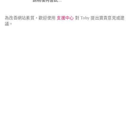
請稍後再嘗試...
為改善網站素質，歡迎使用 
支援中心
 對 Toby 提出寶貴意見或建
議。