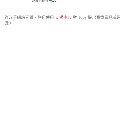
請稍後再嘗試...
為改善網站素質，歡迎使用 
支援中心
 對 Toby 提出寶貴意見或建
議。